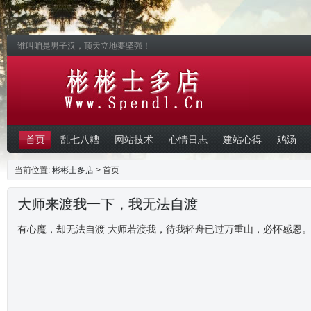
谁叫咱是男子汉，顶天立地要坚强！
首页
乱七八糟
网站技术
心情日志
建站心得
鸡汤
当前位置:
彬彬士多店
> 首页
大师来渡我一下，我无法自渡
有心魔，却无法自渡 大师若渡我，待我轻舟已过万重山，必怀感恩