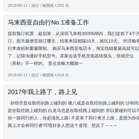
2019-06-11 /
游记
/ 被围观 4,501 次
马来西亚自由行No.1准备工作
提前预订机票，超划算，从深圳飞单程300RMB内，我们提前了4个
订。那天最便宜就订哪天，结果来回相隔10天，就玩10天。 经济舱
行李体积和重量限制。 购买马来西亚电话卡，淘宝找销量最高就可
了，记得沟通好手机型号。卖家会送手机充电器转接头，排插空位
（美标）不一样的。 景点攻略大概做一
2019-06-11 /
游记
/ 被围观 4,418 次
2017年我上路了，路上见
孙悟空是在取经的路上碰到的 猪八戒是在取经的路上碰到的 沙和尚
是在取经路上碰到的 白龙马也是在取经路上碰到的 所以要碰到可以
你一路同行的人，你必须先上路! 不是有了同行者才上路，是因为你
路上才会有同行者!可惜好多人把这个道理、想反了～～～