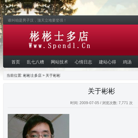
谁叫咱是男子汉，顶天立地要坚强！
首页
乱七八糟
网站技术
心情日志
建站心得
鸡汤
当前位置:
彬彬士多店
> 关于彬彬
关于彬彬
时间: 2009-07-05 / 浏览次数: 7,771 次