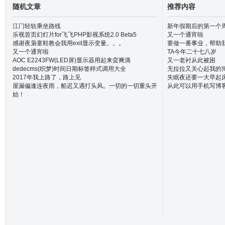
随机文章
推荐内容
江门轻轨乘坐路线
新年假期后的第一个
乐视首页幻灯片for飞飞PHP影视系统2.0 Beta5
又一个通宵啦
感谢夜枭童鞋教会我用exit显示变量。。。
要做一番事业，帮助
又一个通宵啦
TA今年二十七八岁
AOC E2243FW(LED屏)显示器用起来蛮爽滴
又一老衬从此被困
dedecms(织梦)时间日期标签样式调用大全
无拉拉又关心起我的
2017年我上路了，路上见
失眠夜还要一大早起
屋漏偏逢连夜雨，船迟又遇打头风。一切的一切重头开
从此可以用手机写博
始！