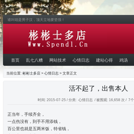
谁叫咱是男子汉，顶天立地要坚强！
首页
乱七八糟
网站技术
心情日志
建站心得
鸡汤
当前位置:
彬彬士多店
>
心情日志
> 文章正文
活不起了，出售本人
时间: 2015-07-25 / 分类:
心情日志
/ 被围观: 16,658 次 /
7
正当年，手续齐全，
一点伤没有，到手不用添钱，
百公里也就是五两米饭，特省钱，