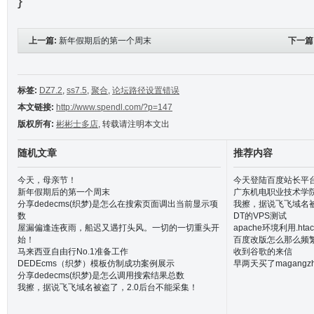
}
上一篇:
新年假期后的第一个周末
下一篇
标签:
DZ7.2
,
ss7.5
,
聚合
,
论坛路径设置错误
本文链接:
http://www.spendl.com/?p=147
版权所有:
彬彬士多店
, 转载请注明本文出
随机文章
推荐内容
今天，母亲节！
今天登陆百度站长平
新年假期后的第一个周末
广东机电职业技术学
分享dedecms(织梦)是怎么在搜索页面调出当前显示项
我擦，据说飞飞域名被
数
DT的VPS测试
屋漏偏逢连夜雨，船迟又遇打头风。一切的一切重头开
apache环境利用.ht
始！
百度改版怎么那么频
马来西亚自由行No.1准备工作
收到谷歌的来信
DEDEcms（织梦）模板仿制成功案例展示
早两天买了magangz
分享dedecms(织梦)是怎么调用搜索结果总数
我擦，据说飞飞域名被盗了，2.0后台不能采集！