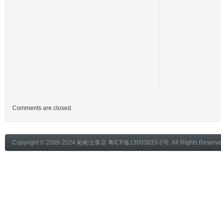
Comments are closed.
Copyright © 2009-2024
彬彬士多店
粤ICP备13003833-2号
, All Rights Reser