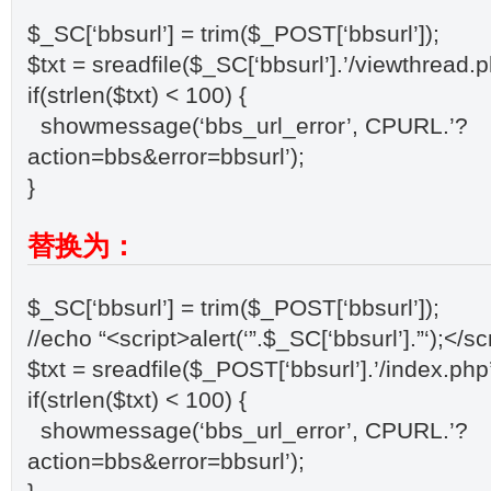
$_SC[‘bbsurl’] = trim($_POST[‘bbsurl’]);
$txt = sreadfile($_SC[‘bbsurl’].’/viewthread.php
if(strlen($txt) < 100) {
showmessage(‘bbs_url_error’, CPURL.’?
action=bbs&error=bbsurl’);
}
替换为：
$_SC[‘bbsurl’] = trim($_POST[‘bbsurl’]);
//echo “<script>alert(‘”.$_SC[‘bbsurl’].”‘);</sc
$txt = sreadfile($_POST[‘bbsurl’].’/index.php’, 
if(strlen($txt) < 100) {
showmessage(‘bbs_url_error’, CPURL.’?
action=bbs&error=bbsurl’);