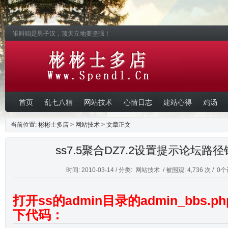
谁叫咱是男子汉，顶天立地要坚强！
首页
乱七八糟
网站技术
心情日志
建站心得
鸡汤
当前位置:
彬彬士多店
>
网站技术
> 文章正文
ss7.5聚合DZ7.2设置提示论坛路
时间: 2010-03-14 / 分类:
网站技术
/ 被围观: 4,736 次 /
0个
打开ss的admin目录的admin_bbs.
下代码：