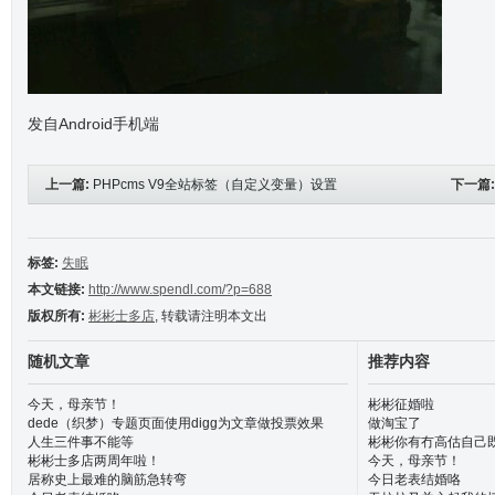
发自Android手机端
上一篇:
PHPcms V9全站标签（自定义变量）设置
下一篇
标签:
失眠
本文链接:
http://www.spendl.com/?p=688
版权所有:
彬彬士多店
, 转载请注明本文出
随机文章
推荐内容
今天，母亲节！
彬彬征婚啦
dede（织梦）专题页面使用digg为文章做投票效果
做淘宝了
人生三件事不能等
彬彬你有冇高估自己
彬彬士多店两周年啦！
今天，母亲节！
居称史上最难的脑筋急转弯
今日老表结婚咯