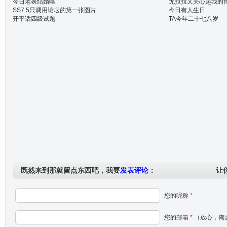
今日老表结婚咯
无拉拉又关心起我的
SS7.5只调用论坛的第一张图片
今日有人生日
开平话四级试题
TA今年二十七八岁
既然来到那就留点东西吧，我要
发表评论
：
让
您的昵称
*
您的邮箱
*
（放心，俺