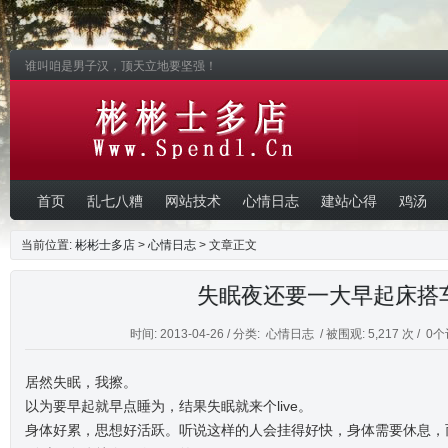
谁叫咱是男子汉，顶天立地要坚强！
首页
乱七八糟
网站技术
心情日志
建站心得
鸡汤
当前位置:
彬彬士多店
>
心情日志
> 文章正文
失眠夜还要一大早起床搭
时间: 2013-04-26 / 分类:
心情日志
/ 被围观: 5,217 次 /
0个
居然失眠，我擦。
以为要早起就早点睡为，结果失眠就来个live。
身体好累，思想好活跃。听说这样的人会挂得好快，身体需要休息，