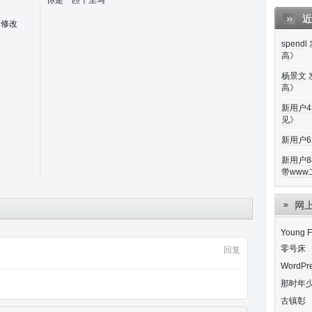
你是一匹千里马
近
何修改
spendl
高
》
杨景文
高
》
新用户43
见
》
新用户62
新用户84
带www二
网
Young F
零号床
回复
WordP
那时年
古镇彰