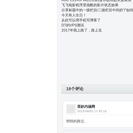
AOC E2243FW(LED屏)显示器用起来蛮爽滴
飞飞电影程序里很酷的影片状态效果
分享标题中的一级栏目/二级栏目中间的”/”如
今天有人生日！
从此可以用手机写博客了
DT的VPS测试
2017年我上路了，路上见
18个评论
歪妖内涵网
2015/09/05 17:45:18
悄悄的路过。