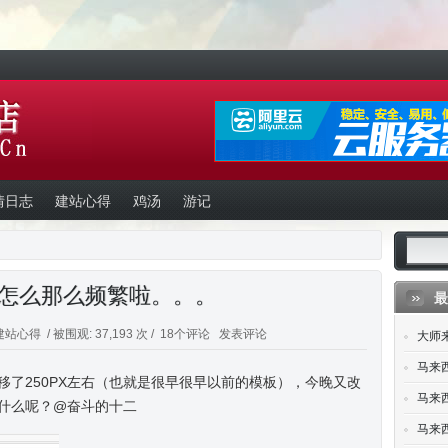
情日志
建站心得
鸡汤
游记
怎么那么频繁啦。。。
最
建站心得
/ 被围观: 37,193 次 /
18个评论
发表评论
大师
马来
了250PX左右（也就是很早很早以前的模板），今晚又改
马来西
什么呢？@奋斗的十二
马来