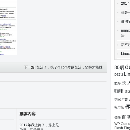
20
你是
做淘
ngi
法
活不
Lin
d
80后
下一篇:
复活了，换了个com华丽复活，坚持才能胜
Li
DZ7.2
利~
亲
能等
咖啡
四
学院
广告
电后苑
推荐内容
百
登陆
WP Cumul
2017年我上路了，路上见
Flash Pla