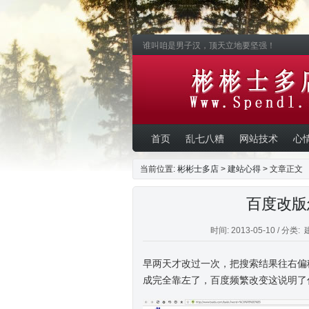
谁叫咱是男子汉，顶天立地要坚强！
首页
乱七八糟
网站技术
心
当前位置:
彬彬士多店
>
建站心得
> 文章正文
百度改版
时间: 2013-05-10 / 分类:
早两天才改过一次，把搜索结果往右偏移
成完全靠左了，百度频繁改变这说明了