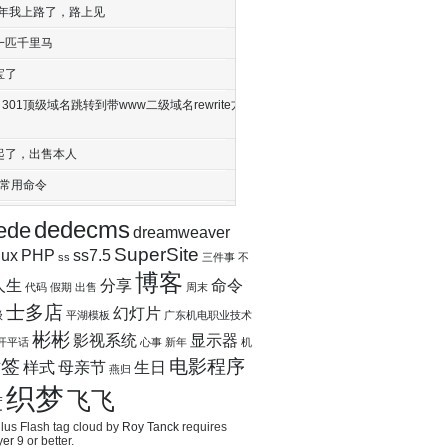
17年我上路了，路上见
一匹千里马
宝了
nx 301顶级域名跳转到带www二级域名rewrite方
起了，出售本人
ux常用命令
dedecms
ede
dreamweaver
SuperSite
nux
PHP
ss7.5
ss
三件事
不
博客
人生
分享
命令
代码
假期
出售
周末
士多店
幻灯片
级
平湖模板
广东机电职业技术
彬彬
影视系统
显示器
开平话
心事
新年
机
标签
电影程序
样式
母亲节
生日
燕归
织梦
飞飞
度
us Flash tag cloud by
Roy Tanck
requires
yer
9 or better.