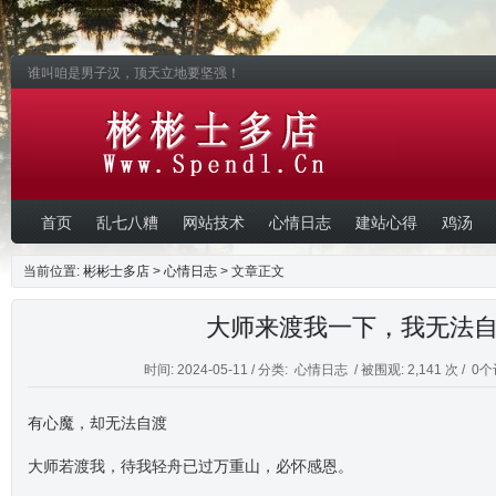
谁叫咱是男子汉，顶天立地要坚强！
首页
乱七八糟
网站技术
心情日志
建站心得
鸡汤
当前位置:
彬彬士多店
>
心情日志
> 文章正文
大师来渡我一下，我无法
时间: 2024-05-11 / 分类:
心情日志
/ 被围观: 2,141 次 /
0个
有心魔，却无法自渡
大师若渡我，待我轻舟已过万重山，必怀感恩。