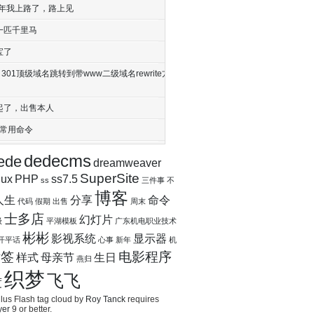
17年我上路了，路上见
一匹千里马
宝了
nx 301顶级域名跳转到带www二级域名rewrite方
起了，出售本人
ux常用命令
dedecms
ede
dreamweaver
SuperSite
nux
PHP
ss7.5
ss
三件事
不
博客
人生
分享
命令
代码
假期
出售
周末
士多店
幻灯片
级
平湖模板
广东机电职业技术
彬彬
影视系统
显示器
开平话
心事
新年
机
标签
电影程序
样式
母亲节
生日
燕归
织梦
飞飞
度
us Flash tag cloud by
Roy Tanck
requires
yer
9 or better.