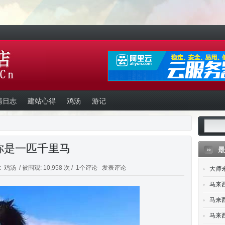
情日志
建站心得
鸡汤
游记
你是一匹千里马
最
:
鸡汤
/ 被围观: 10,958 次 /
1个评论
发表评论
大师
马来
马来西
马来