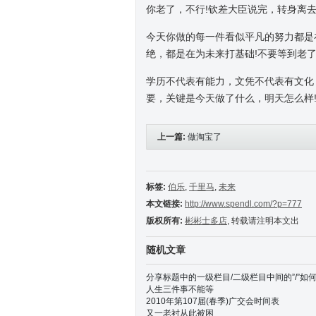
你老了，不行!钦差大臣说完，转身离
今天你做的每一件看似平凡的努力都是
绝，都是在为未来打基础!不要等到老了
学历不代表有能力，文凭不代表有文化
要，关键是今天做了什么，明天怎么样
上一篇:
做淘宝了
标签:
伯乐
,
千里马
,
未来
本文链接:
http://www.spendl.com/?p=777
版权所有:
彬彬士多店
, 转载请注明本文出
随机文章
分享标题中的一级栏目/二级栏目中间的”/”如
人生三件事不能等
2010年第107届(春季)广交会时间表
又一老衬从此被困