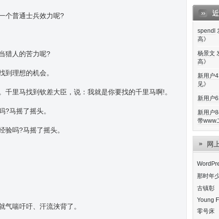
近
一个普通士兵效力呢?
spendl
高
》
当猎人的苦力呢?
杨景文
高
》
找到理想的机会。
新用户43
见
》
。千里马找到钦差大臣，说：我就是你要找的千里马啊!。
新用户62
吗?马摇了摇头。
新用户84
带www二
经验吗?马摇了摇头。
网
WordP
那时年
古镇彰
Young F
就气喘吁吁、汗流浃背了。
零号床