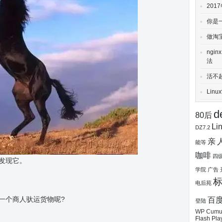
20
你是
做淘
ngi
法
活不
Lin
d
80后
Li
DZ7.2
亲
能等
咖啡
四
发现它。
学院
广告
电后苑
一个商人驮运货物呢?
百
登陆
WP Cumul
Flash Pla