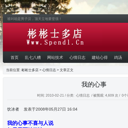
谁叫咱是男子汉，顶天立地要坚强！
首页
乱七八糟
网站技术
心情日志
建站心得
鸡汤
当前位置:
彬彬士多店
>
心情日志
> 文章正文
我的心事
时间: 2010-02-21 / 分类:
心情日志
/ 被围观: 4,609 次 /
0个
饮冰者
发表于2008年05月27日 16:04
我的心事不喜与人说