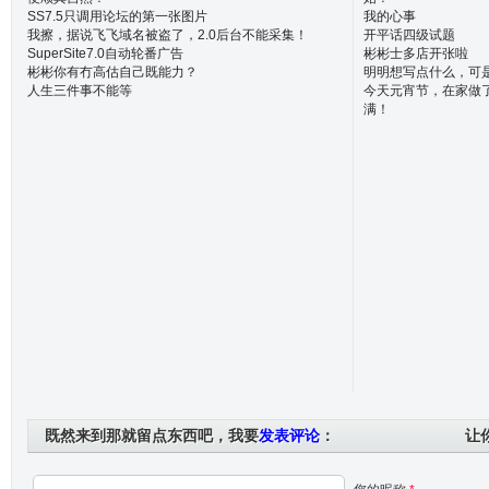
SS7.5只调用论坛的第一张图片
我的心事
我擦，据说飞飞域名被盗了，2.0后台不能采集！
开平话四级试题
SuperSite7.0自动轮番广告
彬彬士多店开张啦
彬彬你有冇高估自己既能力？
明明想写点什么，可
人生三件事不能等
今天元宵节，在家做了
满！
既然来到那就留点东西吧，我要
发表评论
：
让