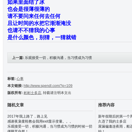
如果里面结了冰
也会是很薄很薄的
请不要问来任何去任何
且让时间的水把它渐渐淹没
也请不不猜我的心事
是什么颜色，别猜，一猜就错
上一篇:
乐观接受一切，积极沟通，当习惯成为习惯
的时候一切便顺其自然！
标签:
心事
本文链接:
http://www.spendl.com/?p=109
版权所有:
彬彬士多店
, 转载请注明本文出
随机文章
推荐内容
2017年我上路了，路上见
新年假期后的第一个
感谢夜枭童鞋教会我用exit显示变量。。。
久违了我的士多店
乐观接受一切，积极沟通，当习惯成为习惯的时候一切
屋漏偏逢连夜雨，船
便顺其自然！
始！