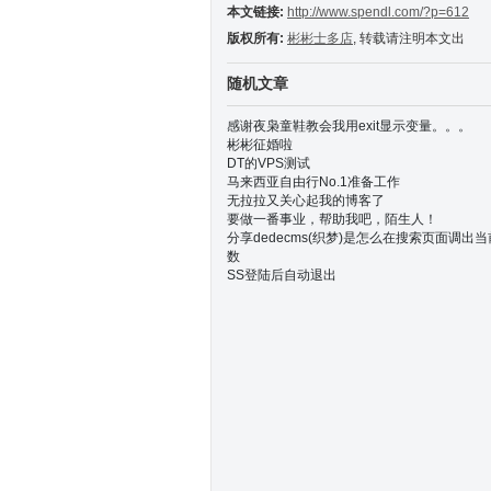
本文链接:
http://www.spendl.com/?p=612
版权所有:
彬彬士多店
, 转载请注明本文出
随机文章
感谢夜枭童鞋教会我用exit显示变量。。。
彬彬征婚啦
DT的VPS测试
马来西亚自由行No.1准备工作
无拉拉又关心起我的博客了
要做一番事业，帮助我吧，陌生人！
分享dedecms(织梦)是怎么在搜索页面调出
数
SS登陆后自动退出