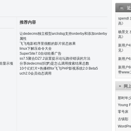
近
spendl
推荐内容
高
》
杨景文
让dedecms独立模型arclistsg支持orderby和添加orderby
高
》
属性
飞飞电影程序里很酷的影片状态效果
新用户43
linux下解压命令大全
见
》
SuperSite7.0自动轮番广告
ss7.5聚合DZ7.2设置提示论坛路径错误的方法
新用户62
当前显示项
分享dedecms(织梦)是怎么调用搜索结果总数
新用户84
10个幻灯片+热播榜for飞飞PHP影视系统2.0 Beta5
带www二
uch2.0会员动态调用
网
那时年
Young F
零号床
古镇彰
WordP