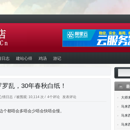
情日志
建站心得
鸡汤
游记
罗罗乱，30年春秋白纸！
最
心情日志
/ 被围观: 10,114 次 /
4个评论
发表评论
大师
马来
边个都唔会多唔会少唔会快唔会慢。
马来西
马来