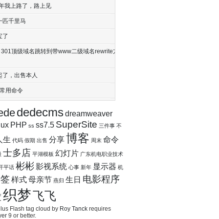
17年我上路了，路上见
一匹千里马
宝了
nx 301顶级域名跳转到带www二级域名rewrite方
起了，出售本人
ux常用命令
dedecms
ede
dreamweaver
SuperSite
nux
PHP
ss7.5
ss
三件事
不
博客
人生
分享
命令
代码
假期
出售
周末
士多店
幻灯片
级
平湖模板
广东机电职业技术
彬彬
影视系统
显示器
开平话
心事
新年
机
标签
电影程序
样式
母亲节
生日
燕归
织梦
飞飞
度
us Flash tag cloud by
Roy Tanck
requires
yer
9 or better.