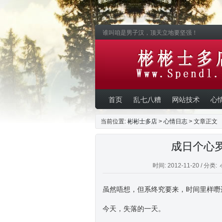
谁叫咱是男子汉，顶天立地要坚强！
首页
乱七八糟
网站技术
心
当前位置:
彬彬士多店
>
心情日志
> 文章正文
成日个心
时间: 2012-11-20 / 分类:
虽然唔想，但系终究要来，时间里样嘢
今天，失落的一天。