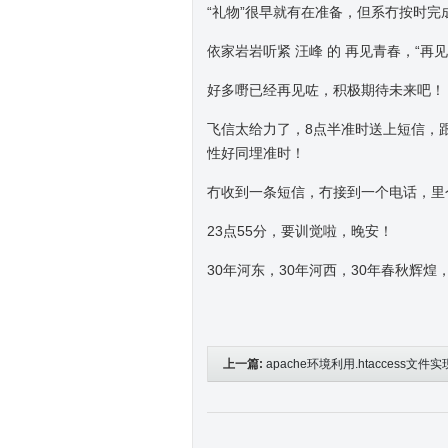
“礼物”很早就有在准备，但系冇按时完
依家岩岩听紧 汪峰 的 再见青春，“再
好多嘢已经再见咗，积极期待未来吧！
飞信太给力了，8点半准时送上短信，
性好同埋准时！
冇收到一条短信，冇接到一个电话，里
23点55分，要训觉啦，晚安！
30年河东，30年河西，30年春秋辉
上一篇:
apache环境利用.htaccess文件
向