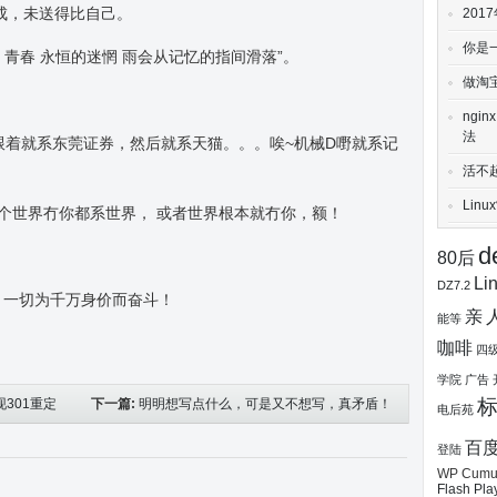
成，未送得比自己。
20
你是
见 青春 永恒的迷惘 雨会从记忆的指间滑落”。
做淘
ngi
法
跟着就系东莞证券，然后就系天猫。。。唉~机械D嘢就系记
活不
Lin
个世界冇你都系世界， 或者世界根本就冇你，额！
d
80后
Li
DZ7.2
煌，一切为千万身价而奋斗！
亲
能等
咖啡
四
学院
广告
实现301重定
下一篇:
明明想写点什么，可是又不想写，真矛盾！
电后苑
百
登陆
WP Cumul
Flash Pla