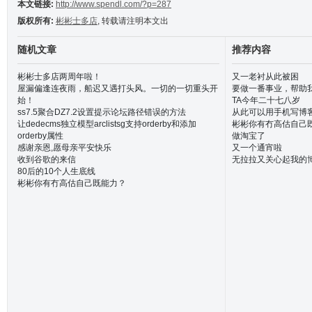
本文链接:
http://www.spendl.com/?p=287
版权所有:
彬彬士多店
, 转载请注明本文出
随机文章
推荐内容
彬彬士多店两周年啦！
又一老衬从此被困
屋漏偏逢连夜雨，船迟又遇打头风。一切的一切重头开
要做一番事业，帮助
始！
TA今年二十七八岁
ss7.5聚合DZ7.2设置提示论坛路径错误的方法
从此可以用手机写博
让dedecms独立模型arclistsg支持orderby和添加
彬彬你有冇高估自己
orderby属性
做淘宝了
感谢亲恩,愿母亲平安快乐
又一个通宵啦
收到谷歌的来信
无拉拉又关心起我的
80后的10个人生底线
彬彬你有冇高估自己既能力？