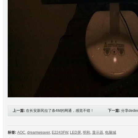
上一篇:
在长安新民拉了条4M的网通，感觉不错！
下一篇:
分享ded
标签:
AOC
,
dreamweaver
,
E2243FW
,
LED屏
,
明和
,
显示器
,
电脑城