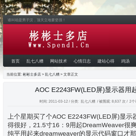
谁叫咱是男子汉，顶天立地要坚强！
首页
乱七八糟
网站技术
心情日志
建站心得
鸡汤
当前位置:
彬彬士多店
>
乱七八糟
> 文章正文
AOC E2243FW(LED屏)显示器
时间: 2011-03-12 / 分类:
乱七八糟
/ 被围观: 8,637 次 /
2个
上个星期买了个AOC E2243FW(LED屏)
得很好，21.5寸16：9用起DreamWeaver
纯平用起来dreamweaver的显示代码窗口