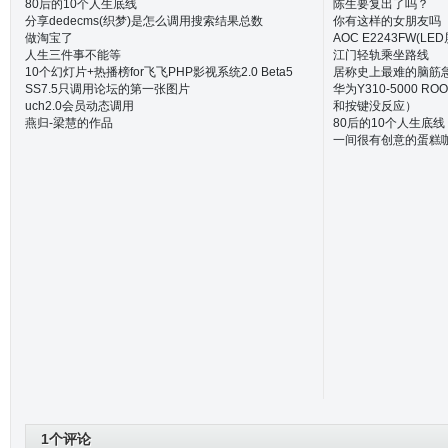
80后的10个人生底线
陈生要复出了吗？
分享dedecms(织梦)是怎么调用搜索结果总数
你有这样的女朋友吗
做淘宝了
AOC E2243FW(
人生三件事不能等
江门轻轨乘坐路线
10个幻灯片+热播榜for飞飞PHP影视系统2.0 Beta5
居称史上最难的脑筋
SS7.5只调用论坛的第一张图片
华为Y310-5000 
uch2.0会员动态调用
和按键没反应）
燕归-梁慧的作品
80后的10个人生底线
一间很有创意的蛋糕
1个评论