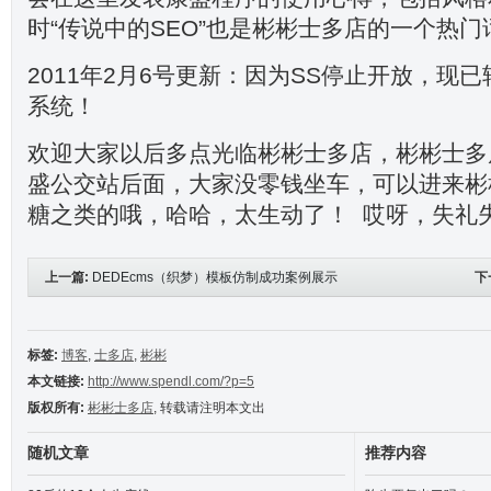
时“传说中的SEO”也是彬彬士多店的一个热门
2011年2月6号更新：因为SS停止开放，现已
系统！
欢迎大家以后多点光临彬彬士多店，彬彬士多
盛公交站后面，大家没零钱坐车，可以进来彬
糖之类的哦，哈哈，太生动了！ 哎呀，失礼
上一篇:
DEDEcms（织梦）模板仿制成功案例展示
下
标签:
博客
,
士多店
,
彬彬
本文链接:
http://www.spendl.com/?p=5
版权所有:
彬彬士多店
, 转载请注明本文出
随机文章
推荐内容