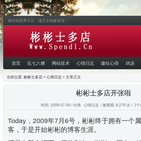
谁叫咱是男子汉，顶天立地要坚强！
首页
乱七八糟
网站技术
心情日志
建站心得
鸡汤
当前位置:
彬彬士多店
>
心情日志
> 文章正文
彬彬士多店开张啦
时间: 2009-07-06 / 分类:
心情日志
/ 被围观: 8,279 次 /
1个
Today，2009年7月6号，彬彬终于拥有一
客，于是开始彬彬的博客生涯。